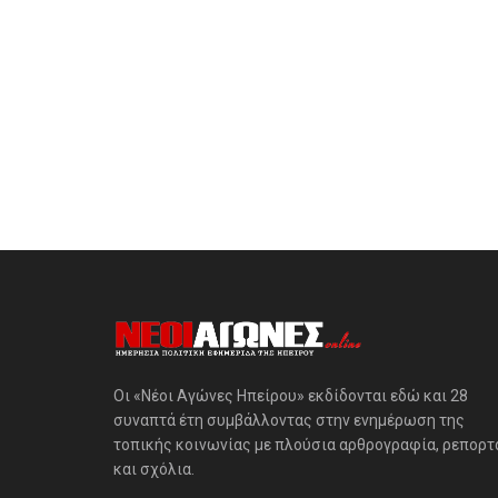
Οι «Νέοι Αγώνες Ηπείρου» εκδίδονται εδώ και 28
συναπτά έτη συμβάλλοντας στην ενημέρωση της
τοπικής κοινωνίας με πλούσια αρθρογραφία, ρεπορτ
και σχόλια.