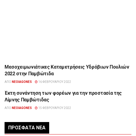
Μεσοχειμωνιάτικες Καταμετρήσεις Υδρόβιων Πουλιών
ΔΙΆΦΟΡΑ
2022 στην Παμβώτιδα
ΑΠΌ
NEOIAGONES
16 ΦΕΒΡΟΥΑΡΊΟΥ 2022
Έκτη συνάντηση των φορέων για την προστασία της
ΉΠΕΙΡΟΣ
Λίμνης Παμβώτιδας
ΑΠΌ
NEOIAGONES
15 ΦΕΒΡΟΥΑΡΊΟΥ 2022
ΠΡΌΣΦΑΤΑ ΝΈΑ