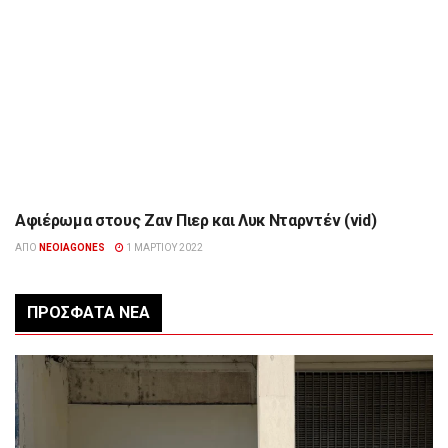
Αφιέρωμα στους Ζαν Πιερ και Λυκ Νταρντέν (vid)
ΠΟΛΙΤΙΣΜΌΣ
ΑΠΌ
NEOIAGONES
1 ΜΑΡΤΊΟΥ 2022
ΠΡΌΣΦΑΤΑ ΝΈΑ