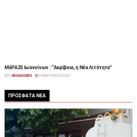
ΜέΡΑ25 Ιωαννίνων : “Ακρίβεια, η Νέα Λιτότητα”
ΕΠΙΚΑΙΡΌΤΗΤΑ
ΑΠΌ
NEOIAGONES
9 ΦΕΒΡΟΥΑΡΊΟΥ 2022
ΠΡΌΣΦΑΤΑ ΝΈΑ