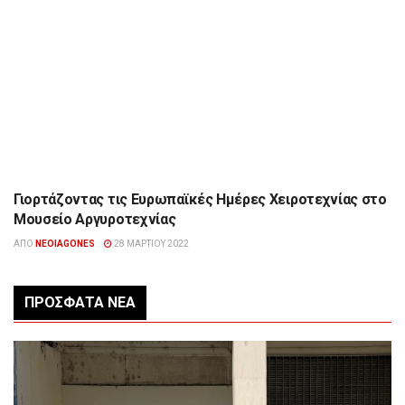
Γιορτάζοντας τις Ευρωπαϊκές Ημέρες Χειροτεχνίας στο
ΠΟΛΙΤΙΣΜΌΣ
Μουσείο Αργυροτεχνίας
ΑΠΌ
NEOIAGONES
28 ΜΑΡΤΊΟΥ 2022
ΠΡΌΣΦΑΤΑ ΝΈΑ