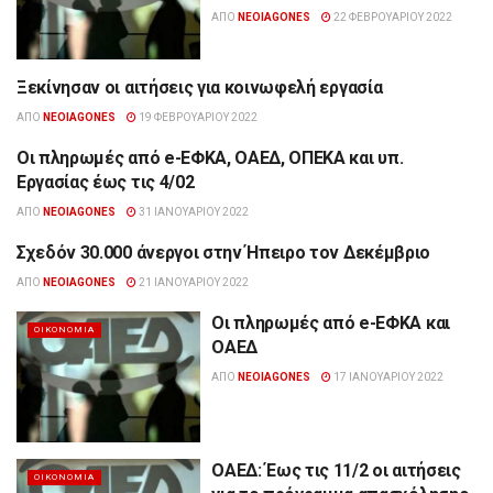
ΑΠΌ
NEOIAGONES
22 ΦΕΒΡΟΥΑΡΊΟΥ 2022
Ξεκίνησαν οι αιτήσεις για κοινωφελή εργασία
ΟΙΚΟΝΟΜΊΑ
ΑΠΌ
NEOIAGONES
19 ΦΕΒΡΟΥΑΡΊΟΥ 2022
Οι πληρωμές από e-ΕΦΚΑ, ΟΑΕΔ, ΟΠΕΚΑ και υπ.
ΟΙΚΟΝΟΜΊΑ
Εργασίας έως τις 4/02
ΑΠΌ
NEOIAGONES
31 ΙΑΝΟΥΑΡΊΟΥ 2022
Σχεδόν 30.000 άνεργοι στην Ήπειρο τον Δεκέμβριο
ΉΠΕΙΡΟΣ
ΑΠΌ
NEOIAGONES
21 ΙΑΝΟΥΑΡΊΟΥ 2022
Οι πληρωμές από e-ΕΦΚΑ και
ΟΙΚΟΝΟΜΊΑ
ΟΑΕΔ
ΑΠΌ
NEOIAGONES
17 ΙΑΝΟΥΑΡΊΟΥ 2022
ΟΑΕΔ: Έως τις 11/2 οι αιτήσεις
ΟΙΚΟΝΟΜΊΑ