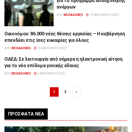
για το πρόγραμμα απασχόλησης
ανέργων
ΑΠΌ
NEOIAGONES
13 ΙΑΝΟΥΑΡΊΟΥ 2022
Οικονόμου: 86.000 νέες θέσεις εργασίας – Η κυβέρνηση
ΕΠΙΚΑΙΡΌΤΗΤΑ
επενδύει στις ίσες ευκαιρίες για όλους
ΑΠΌ
NEOIAGONES
13 ΙΑΝΟΥΑΡΊΟΥ 2022
ΟΑΕΔ: Σε λειτουργία από σήμερα η ηλεκτρονική αίτηση
ΟΙΚΟΝΟΜΊΑ
για το νέο επίδομα γονικής άδειας
ΑΠΌ
NEOIAGONES
5 ΙΑΝΟΥΑΡΊΟΥ 2022
1
2
ΠΡΌΣΦΑΤΑ ΝΈΑ