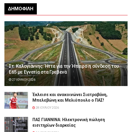
ΔΗΜΟΦΙΛΉ
Στ. Καλογιάννης: Ήττα για την Ήπειρο η σύνδεση του
Ε65 με Εγνατία στα Γρεβενά
27 ΙΟΥΛΊΟΥ 2026
Έκλεισε και ανακοινώνει Σιατραβάνη,
Μπελεβώνη και Μελιόπουλο ο ΠΑΣ!
28 ΙΟΥΛΊΟΥ 2026
ΠΑΣ ΓΙΑΝΝΙΝΑ: Hλεκτρονική πώληση
εισιτηρίων διαρκείας