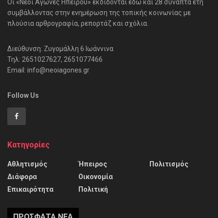
Οι «Νέοι Αγώνες Ηπείρου» εκδίδονται εδώ και 28 συναπτά έτη
συμβάλλοντας στην ενημέρωση της τοπικής κοινωνίας με
πλούσια αρθρογραφία, ρεπορτάζ και σχόλια.
Διεύθυνση: Ζυγομάλλη 6 Ιωάννινα
Τηλ: 2651027627, 2651077466
Email: info@neoiagones.gr
Follow Us
Κατηγορίες
Αθλητισμός
Ήπειρος
Πολιτισμός
Διάφορα
Οικονομία
Επικαιρότητα
Πολιτική
ΠΡΌΣΦΑΤΑ ΝΈΑ