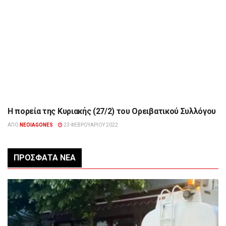
Η πορεία της Κυριακής (27/2) του Ορειβατικού Συλλόγου
ΔΙΆΦΟΡΑ
ΑΠΌ
NEOIAGONES
23 ΦΕΒΡΟΥΑΡΊΟΥ 2022
ΠΡΌΣΦΑΤΑ ΝΈΑ