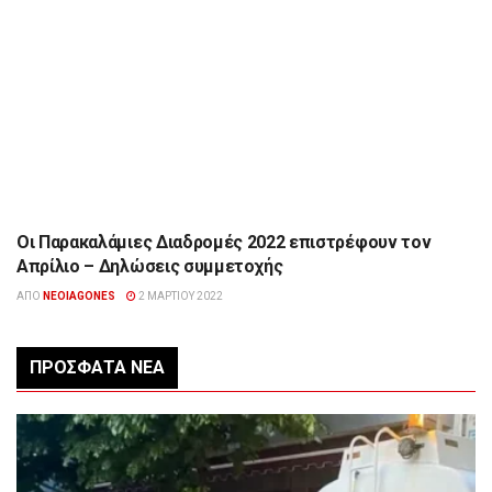
Οι Παρακαλάμιες Διαδρομές 2022 επιστρέφουν τον
ΑΘΛΗΤΙΣΜΌΣ
Απρίλιο – Δηλώσεις συμμετοχής
ΑΠΌ
NEOIAGONES
2 ΜΑΡΤΊΟΥ 2022
ΠΡΌΣΦΑΤΑ ΝΈΑ