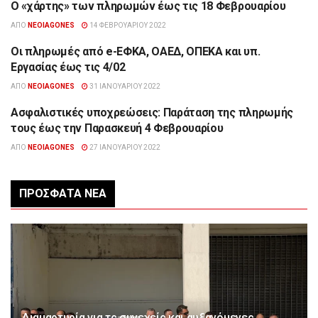
Ο «χάρτης» των πληρωμών έως τις 18 Φεβρουαρίου
ΟΙΚΟΝΟΜΊΑ
ΑΠΌ
NEOIAGONES
14 ΦΕΒΡΟΥΑΡΊΟΥ 2022
Οι πληρωμές από e-ΕΦΚΑ, ΟΑΕΔ, ΟΠΕΚΑ και υπ.
ΟΙΚΟΝΟΜΊΑ
Εργασίας έως τις 4/02
ΑΠΌ
NEOIAGONES
31 ΙΑΝΟΥΑΡΊΟΥ 2022
Ασφαλιστικές υποχρεώσεις: Παράταση της πληρωμής
ΟΙΚΟΝΟΜΊΑ
τους έως την Παρασκευή 4 Φεβρουαρίου
ΑΠΌ
NEOIAGONES
27 ΙΑΝΟΥΑΡΊΟΥ 2022
ΠΡΌΣΦΑΤΑ ΝΈΑ
Διαμαρτυρία για τς συνεχείς και αυξανόμενες