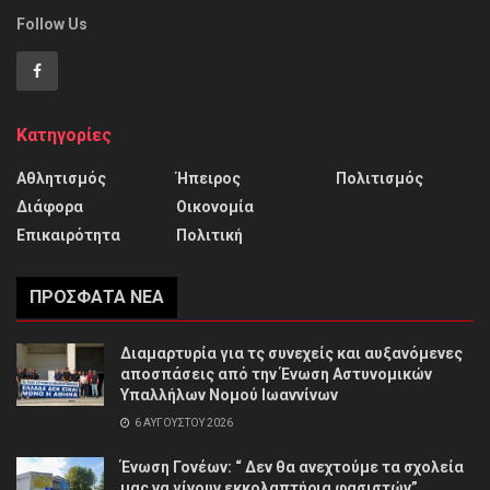
Follow Us
Κατηγορίες
Αθλητισμός
Ήπειρος
Πολιτισμός
Διάφορα
Οικονομία
Επικαιρότητα
Πολιτική
ΠΡΌΣΦΑΤΑ ΝΈΑ
Διαμαρτυρία για τς συνεχείς και αυξανόμενες
αποσπάσεις από την Ένωση Αστυνομικών
Υπαλλήλων Νομού Ιωαννίνων
6 ΑΥΓΟΎΣΤΟΥ 2026
Ένωση Γονέων: “ Δεν θα ανεχτούμε τα σχολεία
μας να γίνουν εκκολαπτήρια φασιστών”