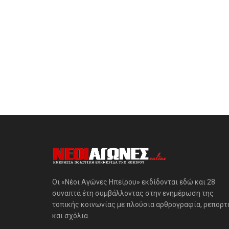
Οι «Νέοι Αγώνες Ηπείρου» εκδίδονται εδώ και 28
συναπτά έτη συμβάλλοντας στην ενημέρωση της
τοπικής κοινωνίας με πλούσια αρθρογραφία, ρεπορτ
και σχόλια.