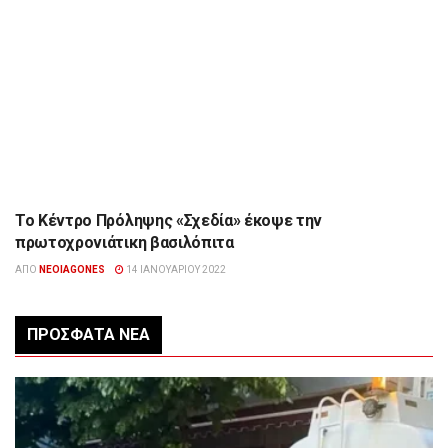
Το Κέντρο Πρόληψης «Σχεδία» έκοψε την
ΉΠΕΙΡΟΣ
πρωτοχρονιάτικη βασιλόπιτα
ΑΠΌ
NEOIAGONES
14 ΙΑΝΟΥΑΡΊΟΥ 2022
ΠΡΌΣΦΑΤΑ ΝΈΑ