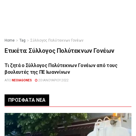
Home
Tag
Σύλλογος Πολύτεκνων Γονέων
Ετικέτα:
Σύλλογος Πολύτεκνων Γονέων
Τι ζητά ο Σύλλογος Πολύτεκνων Γονέων από τους
ΔΙΆΦΟΡΑ
βουλευτές της ΠΕ Ιωαννίνων
ΑΠΌ
NEOIAGONES
20 ΙΑΝΟΥΑΡΊΟΥ 2022
ΠΡΌΣΦΑΤΑ ΝΈΑ