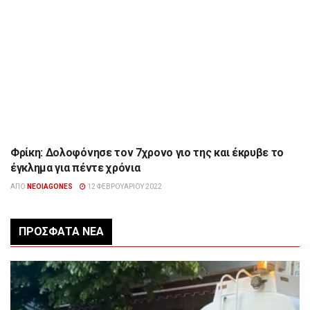
Φρίκη: Δολοφόνησε τον 7χρονο γιο της και έκρυβε το
ΕΠΙΚΑΙΡΌΤΗΤΑ
έγκλημα για πέντε χρόνια
ΑΠΌ
NEOIAGONES
12 ΦΕΒΡΟΥΑΡΊΟΥ 2022
ΠΡΌΣΦΑΤΑ ΝΈΑ