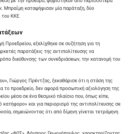
τίθεση με την πρόεδρο, ψηφίστηκαν από περισσότερα
 κ. Μπραΐμη καταψήφισαν μία παράταξη, δύο
 του ΚΚΕ.
ρατάξεων
γή Προεδρείου, εξελίχθηκε σε συζήτηση για τη
αρκετές παρατάξεις της αντιπολίτευσης να
ρόπο διεύθυνσης των συνεδριάσεων, την κατανομή του
υ», Γιώργος Πρέντζας, ξεκαθάρισε ότι η στάση της
ια το προεδρείο, δεν αφορά προσωπική αξιολόγηση της
ίου μέσα σε ένα θεσμικό πλαίσιο που, όπως είπε,
κό κατήφορο» και για περιορισμό της αντιπολίτευσης σε
σία, σημειώνοντας ότι από δίμηνη γίνεται τετράμηνη.
αξης «ΦΩΣ», Λάμπρος Γεωργόπουλος, χαρακτηρίζοντας