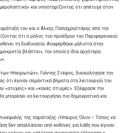
μεροληπτική» και υποστηρίζοντας ότι απέτυχε στον
παράταξή του και ο Άλκης Παπαχρηστάκης από την
νίζοντας ότι ο ρόλος του προέδρου του Περιφερειακού
ιευθύνει τη διαδικασία. Αναφέρθηκε μάλιστα στην
μοκρατία βλάπτει», την οποία η ίδια αργότερα
υ».
 των Ηπειρωτών», Γιάννης Στέφος, δικαιολόγησε την
ς ότι έγιναν σημαντικά βήματα στη λειτουργία του
αν «ατυχείς» και «κακές στιγμές». Εξέφρασε την
θα μπορέσει να λειτουργήσει πιο δημοκρατικά και
επικεφαλής της παράταξης «Ήπειρος Όλον – Τόπος να
άση δεν απαλλάσσει από ευθύνες για λάθη που έγιναν.
 του χρόνου και καλύτερη συνεργασία εξέφρασε ο