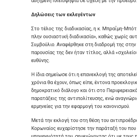
αυξημένη πλειοψηφία σε σχέση με την πρόεδρο.
Δηλώσεις των εκλεγέντων
Στο τέλος της διαδικασίας, η κ. Μπραΐμη-Μπό
πλην ουσιαστική διαδικασία», καθώς χωρίς αυτ
Συμβούλιο. Αναφέρθηκε στη διαδρομή της στην 
παρουσίας της δεν ήταν τίτλος, αλλά «σχολείο»
ευθύνης.
Η ίδια σημείωσε ότι η επανεκλογή της αποτελεί
χρόνια θα έχουν, όπως είπε, έντονα προεκλογι
δημοκρατικό διάλογο και ότι στο Περιφερειακ
παρατάξεις της αντιπολίτευσης, ενώ αναγνώρι
ερμηνείες για την εφαρμογή του κανονισμού.
Μετά την εκλογή του στη θέση του αντιπροέδρ
Κορωναίος ευχαρίστησε την παράταξή του που 
υποψηφιότητά του, σημειώνοντας ότι με τους 