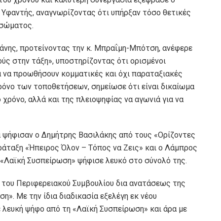
 Υφαντής, αναγνωρίζοντας ότι υπήρξαν τόσο θετικές
 σώματος.
άνης, προτείνοντας την κ. Μπραΐμη-Μπότση, ανέφερε
ύς στην τάξη», υποστηρίζοντας ότι ορισμένοι
 να προωθήσουν κομματικές και όχι παραταξιακές
χρόνο των τοποθετήσεων, σημείωσε ότι είναι δικαίωμα
 χρόνο, αλλά και της πλειοψηφίας να αγωνιά για να
ά ψήφισαν ο Δημήτρης Βασιλάκης από τους «Ορίζοντες
άταξη «Ήπειρος Όλον – Τόπος να Ζεις» και ο Λάμπρος
 «Λαϊκή Συσπείρωση» ψήφισε λευκό στο σύνολό της.
του Περιφερειακού Συμβουλίου δια ανατάσεως της
η». Με την ίδια διαδικασία εξελέγη εκ νέου
ε λευκή ψήφο από τη «Λαϊκή Συσπείρωση» και άρα με