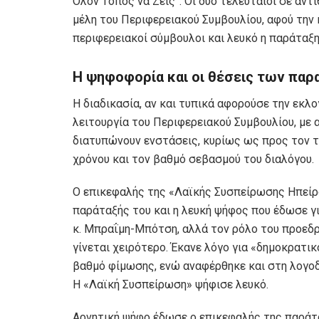
Όλον Τόπος να Ζεις”. Οι δύο τελευταίοι σε αν
μέλη του Περιφερειακού Συμβουλίου, αφού την
περιφερειακοί σύμβουλοι και λευκό η παράταξη
Η
ψηφοφορία και οι θέσεις των πα
Η διαδικασία, αν και τυπικά αφορούσε την εκλο
λειτουργία του Περιφερειακού Συμβουλίου, με 
διατυπώνουν ενστάσεις, κυρίως ως προς τον τ
χρόνου και τον βαθμό σεβασμού του διαλόγου.
Ο επικεφαλής της «Λαϊκής Συσπείρωσης Ηπείρο
παράταξής του και η λευκή ψήφος που έδωσε γ
κ. Μπραΐμη-Μπότση, αλλά τον ρόλο του προεδρε
γίνεται χειρότερο. Έκανε λόγο για «δημοκρατι
βαθμό φίμωσης, ενώ αναφέρθηκε και στη λογοδο
Η «Λαϊκή Συσπείρωση» ψήφισε λευκό.
Αρνητική ψήφο έδωσε ο επικεφαλής της παράτ