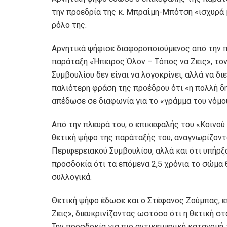
την προεδρία της κ. Μπραΐμη-Μπότση «ισχυρά 
ρόλο της.
Αρνητικά ψήφισε διαφοροποιούμενος από την 
παράταξη «Ήπειρος Όλον – Τόπος να Ζεις», το
Συμβουλίου δεν είναι να λογοκρίνει, αλλά να δ
παλιότερη φράση της προέδρου ότι «η πολλή δη
απέδωσε σε διαφωνία για το «γράμμα του νόμο
Από την πλευρά του, ο επικεφαλής του «Κοινού
θετική ψήφο της παράταξής του, αναγνωρίζοντα
Περιφερειακού Συμβουλίου, αλλά και ότι υπήρξ
προσδοκία ότι τα επόμενα 2,5 χρόνια το σώμα 
συλλογικά.
Θετική ψήφο έδωσε και ο Στέφανος Ζούμπας, 
Ζεις», διευκρινίζοντας ωστόσο ότι η θετική στ
Την προσδοκία για πιο αντικειμενική κατανομή