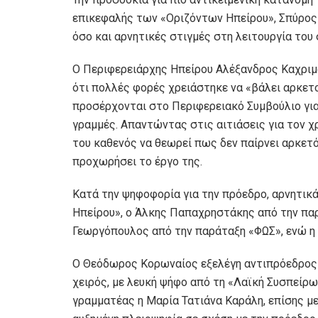
επικεφαλής των «Οριζόντων Ηπείρου», Σπύρος
όσο και αρνητικές στιγμές στη λειτουργία του
Ο Περιφερειάρχης Ηπείρου Αλέξανδρος Καχριμ
ότι πολλές φορές χρειάστηκε να «βάλει αρκετο
προσέρχονται στο Περιφερειακό Συμβούλιο για
γραμμές. Απαντώντας στις αιτιάσεις για τον 
του καθενός να θεωρεί πως δεν παίρνει αρκετό
προχωρήσει το έργο της.
Κατά την ψηφοφορία για την πρόεδρο, αρνητικ
Ηπείρου», ο Άλκης Παπαχρηστάκης από την παρ
Γεωργόπουλος από την παράταξη «ΦΩΣ», ενώ η
Ο Θεόδωρος Κορωναίος εξελέγη αντιπρόεδρος 
χειρός, με λευκή ψήφο από τη «Λαϊκή Συσπείρωσ
γραμματέας η Μαρία Τατιάνα Καράλη, επίσης μ