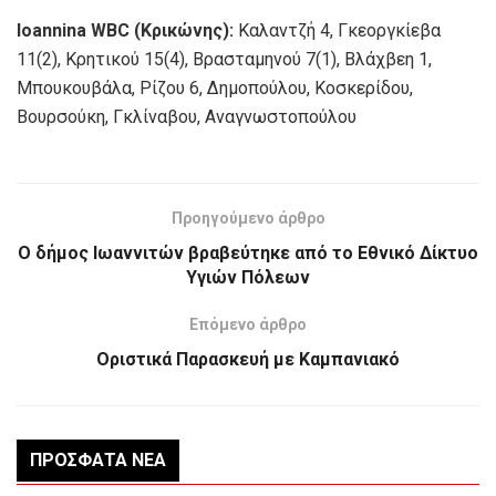
Ioannina WBC (Κρικώνης):
Καλαντζή 4, Γκεοργκίεβα
11(2), Κρητικού 15(4), Βρασταμηνού 7(1), Βλάχβεη 1,
Μπουκουβάλα, Ρίζου 6, Δημοπούλου, Κοσκερίδου,
Βουρσούκη, Γκλίναβου, Αναγνωστοπούλου
Προηγούμενο άρθρο
Ο δήμος Ιωαννιτών βραβεύτηκε από το Εθνικό Δίκτυο
Υγιών Πόλεων
Επόμενο άρθρο
Οριστικά Παρασκευή με Καμπανιακό
ΠΡΌΣΦΑΤΑ ΝΈΑ