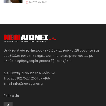
26 ΙΟΥΛΊΟΥ 2024
Οι «Νέοι Αγώνες Ηπείρου» εκδίδονται εδώ και 28 συναπτά έτη
συμβάλλοντας στην ενημέρωση της τοπικής κοινωνίας με
πλούσια αρθρογραφία, ρεπορτάζ και σχόλια.
Διεύθυνση: Ζυγομάλλη 6 Ιωάννινα
Τηλ: 2651027627, 2651077466
Email: info@neoiagones.gr
Follow Us