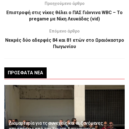
Προηγούμενο άρθρο
Επιστροφή στις νίκες θέλει ο ΠΑΣ Γιάννινα WBC – Το
pregame με Νίκη Λευκάδας (vid)
Επόμενο άρθρο
Νεκρές δύο αδερφές 84 και 81 ετών στο Ωραιόκαστρο
Πωγωνίου
ΠΡΌΣΦΑΤΑ ΝΈΑ
Διαμαρτυρία για τς συνεχείς και αυξανόμενες
αποσπάσεις από την Ένωση Αστυνομικών