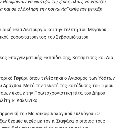
 Θεοφανίων να φωτίζει τις ζωές όλων, να χαρίζει
ια και σε ολόκληρη την κοινωνία”
ανέφερε μεταξύ
υρική Θεία Λειτουργία και την τελετή του Μεγάλου
αικού, χοροστατούντος του Σεβασμιότατου
έας Επαγγελματικής Εκπαίδευσης, Κατάρτισης και Δια
ορικό Γεφύρι, όπου τελέστηκε ο Αγιασμός των Υδάτων
ου Αράχθου. Μετά την τελετή της κατάδυσης του Τιμίου
ταίων έκοψε την Πρωτοχρονιάτικη πίτα του Δήμου
ίτη .κ. Καλλίνικο.
λαρμονική του Μουσικοφιλολογικού Συλλόγου «Ο
αν θερμές ευχές με τον κ. Σιαφάκα, ο οποίος τους