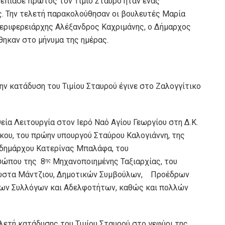
υ έπιασε πρώτος τον Τίμιο Σταυρό ήταν ένας
ς. Την τελετή παρακολούθησαν οι βουλευτές Μαρία
 Περιφερειάρχης Αλέξανδρος Καχριμάνης, ο Δήμαρχος
ηκαν στο μήνυμα της ημέρας.
ν κατάδυση του Τιμίου Σταυρού έγινε στο Ζαλογγίτικο
ία Λειτουργία στον Ιερό Ναό Αγίου Γεωργίου στη Δ.Κ.
ου, του πρώην υπουργού Σταύρου Καλογιάννη, της
ιδημάρχου Κατερίνας Μπαλάφα, του
σώπου της 8
Μηχανοποιημένης Ταξιαρχίας, του
ης
Κώστα Μάντζιου, Δημοτικών Συμβούλων, Προέδρων
ρων Συλλόγων και Αδελφοτήτων, καθώς και πολλών
ετή κατάδυσης του Τιμίου Σταυρού στο γεφύρι της