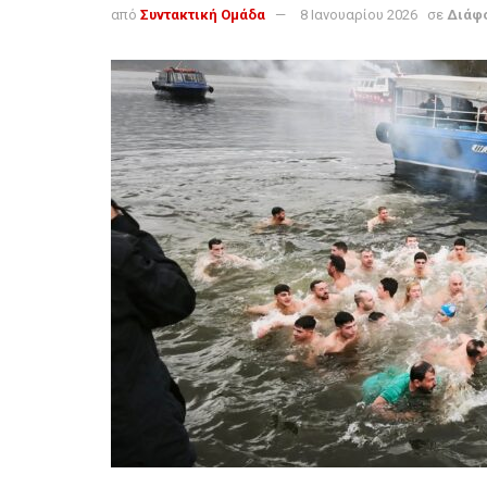
από
Συντακτική Ομάδα
8 Ιανουαρίου 2026
σε
Διάφ