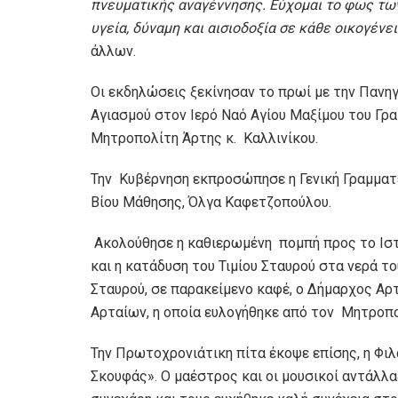
πνευματικής αναγέννησης. Εύχομαι το φως των
υγεία, δύναμη και αισιοδοξία σε κάθε οικογένε
άλλων.
Οι εκδηλώσεις ξεκίνησαν το πρωί με την Πανηγ
Αγιασμού στον Ιερό Ναό Αγίου Μαξίμου του Γρ
Μητροπολίτη Άρτης κ. Καλλινίκου.
Την Κυβέρνηση εκπροσώπησε η Γενική Γραμματ
Βίου Μάθησης, Όλγα Καφετζοπούλου.
Ακολούθησε η καθιερωμένη πομπή προς το Ιστ
και η κατάδυση του Τιμίου Σταυρού στα νερά τ
Σταυρού, σε παρακείμενο καφέ, ο Δήμαρχος Αρ
Αρταίων, η οποία ευλογήθηκε από τον Μητροπολ
Την Πρωτοχρονιάτικη πίτα έκοψε επίσης, η Φι
Σκουφάς». Ο μαέστρος και οι μουσικοί αντάλλαξ