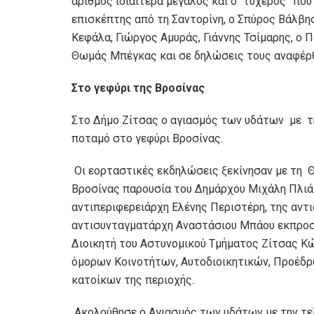
αριθμός ιδιαίτερα μεγάλος και ο “τυχερός” πο
επισκέπτης από τη Σαντορίνη, ο Σπύρος Βάλβη
Κεφάλα, Γιώργος Αμυράς, Γιάννης Τσίμαρης, ο
Θωμάς Μπέγκας και σε δηλώσεις τους αναφέρθ
Σ
το γεφύρι της Βροσίνας
Στο Δήμο Ζίτσας ο αγιασμός των υδάτων με τη
ποταμό στο γεφύρι Βροσίνας.
Οι εορταστικές εκδηλώσεις ξεκίνησαν με τη Θε
Βροσίνας παρουσία του Δημάρχου Μιχάλη Πλιάκ
αντιπεριφερειάρχη Ελένης Περιστέρη, της αντ
αντισυνταγματάρχη Αναστάσιου Μπάου εκπρο
Διοικητή του Αστυνομικού Τμήματος Ζίτσας 
όμορων Κοινοτήτων, Αυτοδιοικητικών, Προέδ
κατοίκων της περιοχής.
Ακολούθησε ο Αγιασμός των υδάτων με την τελ