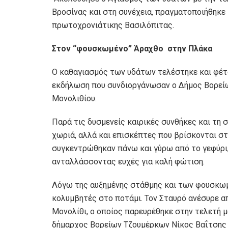
Βροσίνας και στη συνέχεια, πραγματοποιήθηκε
πρωτοχρονιάτικης Βασιλόπιτας.
Σ
τον
“
φουσκωμένο
”
Άραχθο στην Πλάκα
Ο καθαγιασμός των υδάτων τελέστηκε και φέτο
εκδήλωση που συνδιοργάνωσαν ο Δήμος Βορείω
Μονολιθίου.
Παρά τις δυσμενείς καιρικές συνθήκες και τη
χωριά, αλλά και επισκέπτες που βρίσκονται στ
συγκεντρώθηκαν πάνω και γύρω από το γεφύρι
ανταλλάσσοντας ευχές για καλή φώτιση.
Λόγω της αυξημένης στάθμης και των φουσκωμ
κολυμβητές στο ποτάμι. Τον Σταυρό ανέσυρε α
Μονολίθι, ο οποίος παρευρέθηκε στην τελετή μ
δήμαρχος Βορείων Τζουμέρκων Νίκος Βαΐτσης 