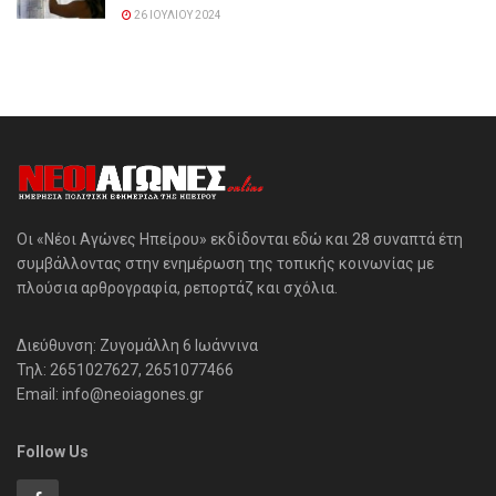
26 ΙΟΥΛΊΟΥ 2024
Οι «Νέοι Αγώνες Ηπείρου» εκδίδονται εδώ και 28 συναπτά έτη
συμβάλλοντας στην ενημέρωση της τοπικής κοινωνίας με
πλούσια αρθρογραφία, ρεπορτάζ και σχόλια.
Διεύθυνση: Ζυγομάλλη 6 Ιωάννινα
Τηλ: 2651027627, 2651077466
Email: info@neoiagones.gr
Follow Us