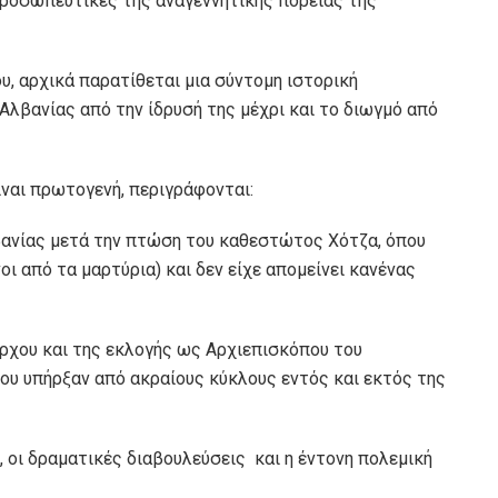
ροσωπευτικές της αναγεννητικής πορείας της
υ, αρχικά παρατίθεται μια σύντομη ιστορική
Αλβανίας από την ίδρυσή της μέχρι και το διωγμό από
ίναι πρωτογενή, περιγράφονται:
βανίας μετά την πτώση του καθεστώτος Χότζα, όπου
ι από τα μαρτύρια) και δεν είχε απομείνει κανένας
άρχου και της εκλογής ως Αρχιεπισκόπου του
ου υπήρξαν από ακραίους κύκλους εντός και εκτός της
, οι δραματικές διαβουλεύσεις και η έντονη πολεμική