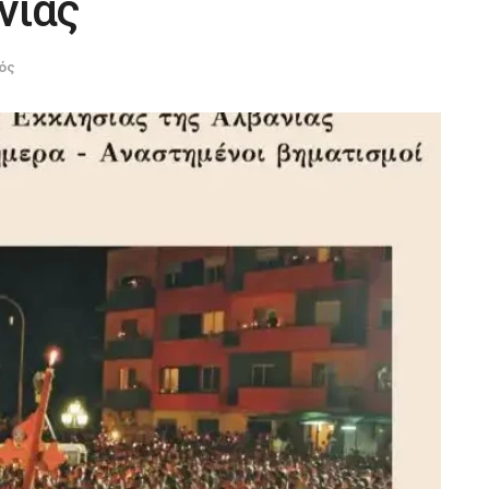
νίας
ός