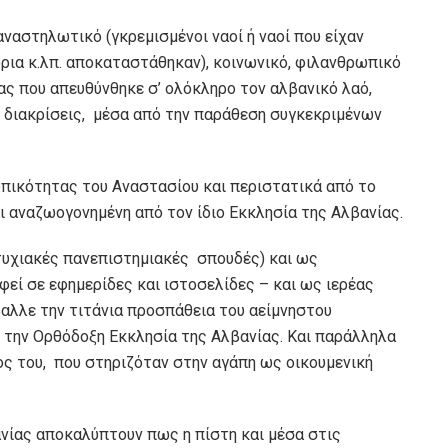
αναστηλωτικό (γκρεμισμένοι ναοί ή ναοί που είχαν
ρια κ.λπ. αποκαταστάθηκαν), κοινωνικό, φιλανθρωπικό
ας που απευθύνθηκε σ’ ολόκληρο τον αλβανικό λαό,
 διακρίσεις, μέσα από την παράθεση συγκεκριμένων
πικότητας του Αναστασίου και περιστατικά από το
ι αναζωογονημένη από τον ίδιο Εκκλησία της Αλβανίας.
τυχιακές πανεπιστημιακές σπουδές) και ως
εί σε εφημερίδες και ιστοσελίδες – και ως ιερέας
αλλε την τιτάνια προσπάθεια του αείμνηστου
 την Ορθόδοξη Εκκλησία της Αλβανίας. Και παράλληλα
ς του, που στηριζόταν στην αγάπη ως οικουμενική
νίας αποκαλύπτουν πως η πίστη και μέσα στις