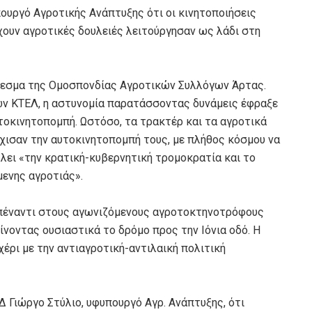
ουργό Αγροτικής Ανάπτυξης ότι οι κινητοποιήσεις
χουν αγροτικές δουλειές λειτούργησαν ως λάδι στη
άλεσμα της Ομοσπονδίας Αγροτικών Συλλόγων Άρτας.
ων ΚΤΕΛ, η αστυνομία παρατάσσοντας δυνάμεις έφραξε
τοκινητοπομπή. Ωστόσο, τα τρακτέρ και τα αγροτικά
ισαν την αυτοκινητοπομπή τους, με πλήθος κόσμου να
λει «την κρατική-κυβερνητική τρομοκρατία και το
ενης αγροτιάς».
απέναντι στους αγωνιζόμενους αγροτοκτηνοτρόφους
ίνοντας ουσιαστικά το δρόμο προς την Ιόνια οδό. Η
χέρι με την αντιαγροτική-αντιλαική πολιτική
 Γιώργο Στύλιο, υφυπουργό Αγρ. Ανάπτυξης, ότι