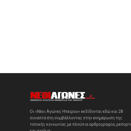
Οι «Νέοι Αγώνες Ηπείρου» εκδίδονται εδώ και 28
συναπτά έτη συμβάλλοντας στην ενημέρωση της
τοπικής κοινωνίας με πλούσια αρθρογραφία, ρεπορτ
και σχόλια.