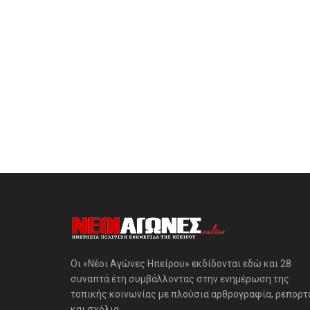
Οι «Νέοι Αγώνες Ηπείρου» εκδίδονται εδώ και 28
συναπτά έτη συμβάλλοντας στην ενημέρωση της
τοπικής κοινωνίας με πλούσια αρθρογραφία, ρεπορτ
και σχόλια.