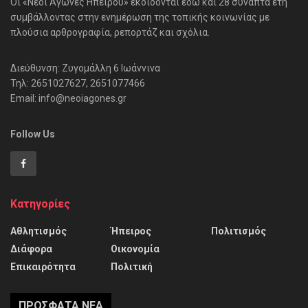
Οι «Νέοι Αγώνες Ηπείρου» εκδίδονται εδώ και 28 συναπτά έτη
συμβάλλοντας στην ενημέρωση της τοπικής κοινωνίας με
πλούσια αρθρογραφία, ρεπορτάζ και σχόλια.
Διεύθυνση: Ζυγομάλλη 6 Ιωάννινα
Τηλ: 2651027627, 2651077466
Email: info@neoiagones.gr
Follow Us
Κατηγορίες
Αθλητισμός
Ήπειρος
Πολιτισμός
Διάφορα
Οικονομία
Επικαιρότητα
Πολιτική
ΠΡΌΣΦΑΤΑ ΝΈΑ