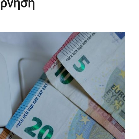
έρνηση