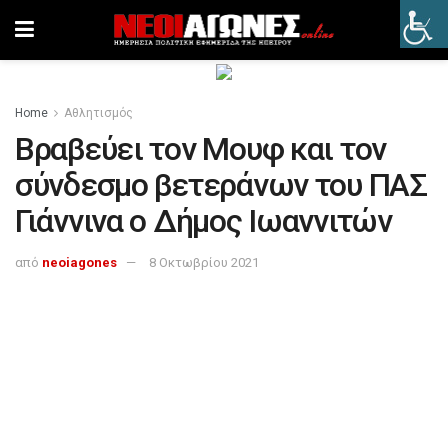
Home
Αθλητισμός
Βραβεύει τον Μουφ και τον
σύνδεσμο βετεράνων του ΠΑΣ
Γιάννινα ο Δήμος Ιωαννιτών
από
neoiagones
8 Οκτωβρίου 2021