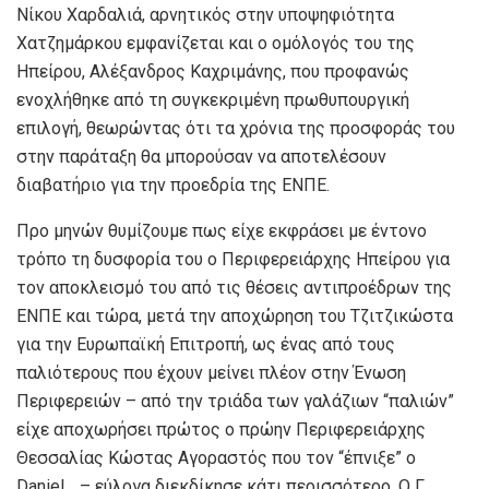
Νίκου Χαρδαλιά, αρνητικός στην υποψηφιότητα
Χατζημάρκου εμφανίζεται και ο ομόλογός του της
Ηπείρου, Αλέξανδρος Καχριμάνης, που προφανώς
ενοχλήθηκε από τη συγκεκριμένη πρωθυπουργική
επιλογή, θεωρώντας ότι τα χρόνια της προσφοράς του
στην παράταξη θα μπορούσαν να αποτελέσουν
διαβατήριο για την προεδρία της ΕΝΠΕ.
Προ μηνών θυμίζουμε πως είχε εκφράσει με έντονο
τρόπο τη δυσφορία του ο Περιφερειάρχης Ηπείρου για
τον αποκλεισμό του από τις θέσεις αντιπροέδρων της
ΕΝΠΕ και τώρα, μετά την αποχώρηση του Τζιτζικώστα
για την Ευρωπαϊκή Επιτροπή, ως ένας από τους
παλιότερους που έχουν μείνει πλέον στην Ένωση
Περιφερειών – από την τριάδα των γαλάζιων “παλιών”
είχε αποχωρήσει πρώτος ο πρώην Περιφερειάρχης
Θεσσαλίας Κώστας Αγοραστός που τον “έπνιξε” ο
Daniel… – εύλογα διεκδίκησε κάτι περισσότερο. Ο Γ.