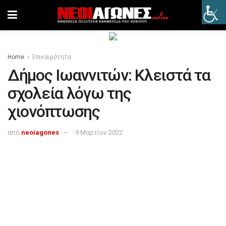
Home
Επικαιρότητα
Δήμος Ιωαννιτών: Κλειστά τα
σχολεία λόγω της
χιονόπτωσης
από
neoiagones
9 Μαρτίου 2022