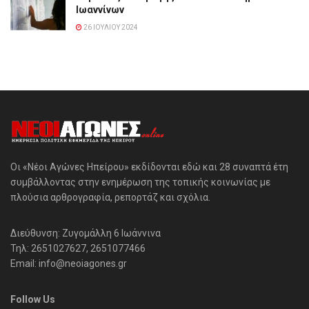
Ιωαννίνων
26 ΙΟΥΛΊΟΥ 2024
Οι «Νέοι Αγώνες Ηπείρου» εκδίδονται εδώ και 28 συναπτά έτη
συμβάλλοντας στην ενημέρωση της τοπικής κοινωνίας με
πλούσια αρθρογραφία, ρεπορτάζ και σχόλια.
Διεύθυνση: Ζυγομάλλη 6 Ιωάννινα
Τηλ: 2651027627, 2651077466
Email: info@neoiagones.gr
Follow Us