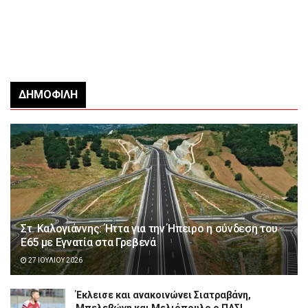
ΔΗΜΟΦΙΛΉ
Στ. Καλογιάννης: Ήττα για την Ήπειρο η σύνδεση του
Ε65 με Εγνατία στα Γρεβενά
27 ΙΟΥΛΊΟΥ 2026
Έκλεισε και ανακοινώνει Σιατραβάνη,