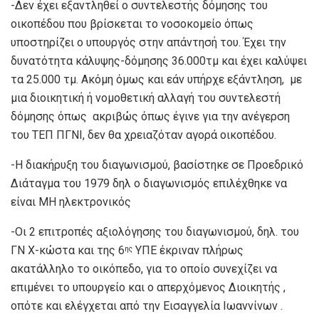
-Δεν έχει εξαντληθεί ο συντελεστής δόμησης του
οικοπέδου που βρίσκεται το νοσοκομείο όπως
υποστηρίζει ο υπουργός στην απάντησή του. Έχει την
δυνατότητα κάλυψης-δόμησης 36.000τμ και έχει καλύψει
τα 25.000 τμ. Ακόμη όμως και εάν υπήρχε εξάντληση, με
μια διοικητική ή νομοθετική αλλαγή του συντελεστή
δόμησης όπως ακριβώς όπως έγινε για την ανέγερση
του ΤΕΠ ΠΓΝΙ, δεν θα χρειαζόταν αγορά οικοπέδου.
-Η διακήρυξη του διαγωνισμού, βασίστηκε σε Προεδρικό
Διάταγμα του 1979 δηλ ο διαγωνισμός επιλέχθηκε να
είναι ΜΗ ηλεκτρονικός
-Οι 2 επιτροπές αξιολόγησης του διαγωνισμού, δηλ. του
ΓΝ Χ-κώστα και της 6
ΥΠΕ έκριναν πλήρως
ης
ακατάλληλο το οικόπεδο, για το οποίο συνεχίζει να
επιμένει το υπουργείο και ο απερχόμενος Διοικητής ,
οπότε και ελέγχεται από την Εισαγγελία Ιωαννίνων .