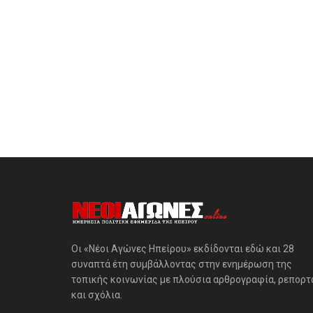
Οι «Νέοι Αγώνες Ηπείρου» εκδίδονται εδώ και 28
συναπτά έτη συμβάλλοντας στην ενημέρωση της
τοπικής κοινωνίας με πλούσια αρθρογραφία, ρεπορτ
και σχόλια.