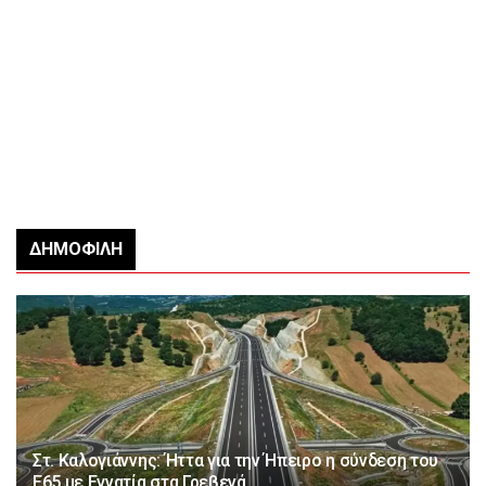
ΔΗΜΟΦΙΛΉ
Στ. Καλογιάννης: Ήττα για την Ήπειρο η σύνδεση του
Ε65 με Εγνατία στα Γρεβενά