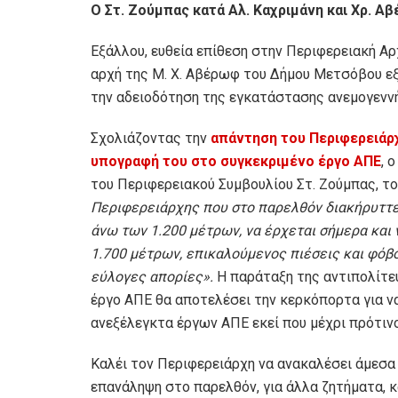
Ο Στ. Ζούμπας κατά Αλ. Καχριμάνη και Χρ. Α
Εξάλλου, ευθεία επίθεση στην Περιφερειακή Αρ
αρχή της Μ. Χ. Αβέρωφ του Δήμου Μετσόβου εξ
την αδειοδότηση της εγκατάστασης ανεμογεννή
Σχολιάζοντας την
απάντηση του Περιφερειάρχ
υπογραφή του στο συγκεκριμένο έργο ΑΠΕ
, 
του Περιφερειακού Συμβουλίου Στ. Ζούμπας, το
Περιφερειάρχης που στο παρελθόν διακήρυττε
άνω των 1.200 μέτρων, να έρχεται σήμερα και
1.700 μέτρων, επικαλούμενος πιέσεις και φόβ
εύλογες απορίες».
Η παράταξη της αντιπολίτε
έργο ΑΠΕ θα αποτελέσει την κερκόπορτα για ν
ανεξέλεγκτα έργων ΑΠΕ εκεί που μέχρι πρότιν
Καλέι τον Περιφερειάρχη να ανακαλέσει άμεσα τ
επανάληψη στο παρελθόν, για άλλα ζητήματα, 