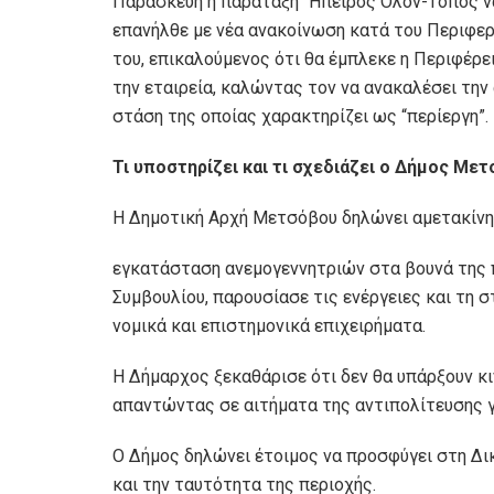
Παρασκευή η παράταξη “Ήπειρος Όλον-Τόπος να
επανήλθε με νέα ανακοίνωση κατά του Περιφερ
του, επικαλούμενος ότι θα έμπλεκε η Περιφέρε
την εταιρεία, καλώντας τον να ανακαλέσει την
στάση της οποίας χαρακτηρίζει ως “περίεργη”.
Τι υποστηρίζει και τι σχεδιάζει ο Δήμος Με
Η Δημοτική Αρχή Μετσόβου δηλώνει αμετακίνη
εγκατάσταση ανεμογεννητριών στα βουνά της 
Συμβουλίου, παρουσίασε τις ενέργειες και τη 
νομικά και επιστημονικά επιχειρήματα.
Η Δήμαρχος ξεκαθάρισε ότι δεν θα υπάρξουν κ
απαντώντας σε αιτήματα της αντιπολίτευσης γ
Ο Δήμος δηλώνει έτοιμος να προσφύγει στη Δι
και την ταυτότητα της περιοχής.