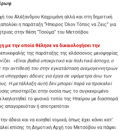
βέρωφ
χή του Αλέξανδρου Καχριμάνη αλλά και στη δημοτική
απολύει η παράταξη “Ήπειρος Όλον Τόπος να Ζεις” για
τριας στην θέση “Τσούμα” του Μετσόβου.
η με την οποία θέλησε να δικαιολογήσει την
ο επικεφαλής της παράταξης της ελάσσονος μειοψηφίας
νίζει:
«Είναι βαθιά υποκριτικό και πολιτικά άστοχο, ο
 την αντίθεσή του στην εγκατάσταση ανεμογεννητριών
 να υπογράφει άδειες για έργα σε υψόμετρα άνω των
ους. Η μετάλλαξη αυτή δεν μπορεί παρά να προκαλεί
υσης υποστηρίζει στην ουσία πως το συγκεκριμένο
α λεηλατηθεί το φυσικό τοπίο της Ηπείρου με διασπορά
ος απαγορευόταν ή αποτρεπόταν.
ην άδεια και να κινηθεί νομικά, όπως έχει κάνει κατ’
καλεί επίσης τη Δημοτική Αρχή του Μετσόβου να πάψει