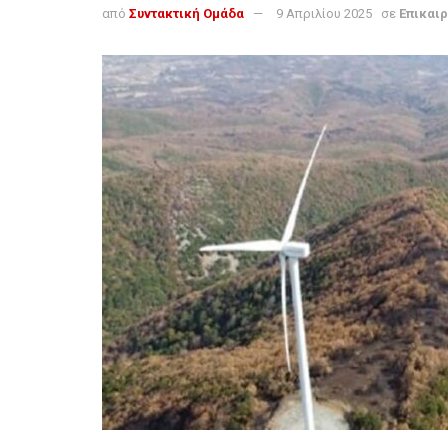
από
Συντακτική Ομάδα
9 Απριλίου 2025
σε
Επικαι