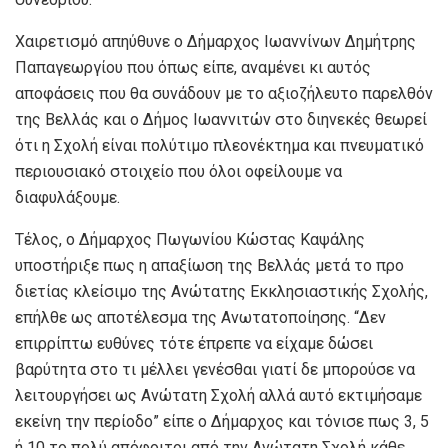
Χαιρετισμό απηύθυνε ο Δήμαρχος Ιωαννίνων Δημήτρης
Παπαγεωργίου που όπως είπε, αναμένει κι αυτός
αποφάσεις που θα συνάδουν με το αξιοζήλευτο παρελθόν
της Βελλάς και ο Δήμος Ιωαννιτών στο διηνεκές θεωρεί
ότι η Σχολή είναι πολύτιμο πλεονέκτημα και πνευματικό
περιουσιακό στοιχείο που όλοι οφείλουμε να
διαφυλάξουμε.
Τέλος, ο Δήμαρχος Πωγωνίου Κώστας Καψάλης
υποστήριξε πως η απαξίωση της Βελλάς μετά το προ
διετίας κλείσιμο της Ανώτατης Εκκλησιαστικής Σχολής,
επήλθε ως αποτέλεσμα της Ανωτατοποίησης. “Δεν
επιρρίπτω ευθύνες τότε έπρεπε να είχαμε δώσει
βαρύτητα στο τι μέλλει γενέσθαι γιατί δε μπορούσε να
λειτουργήσει ως Ανώτατη Σχολή αλλά αυτό εκτιμήσαμε
εκείνη την περίοδο” είπε ο Δήμαρχος και τόνισε πως 3, 5
ή 10 το πολύ απόφοιτοι από την Ανώτατη Σχολή κάθε