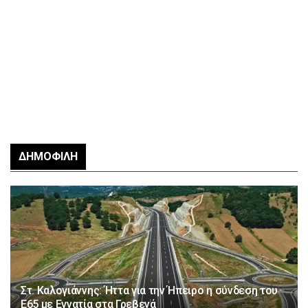
ΔΗΜΟΦΙΛΉ
Στ. Καλογιάννης: Ήττα για την Ήπειρο η σύνδεση του
Ε65 με Εγνατία στα Γρεβενά