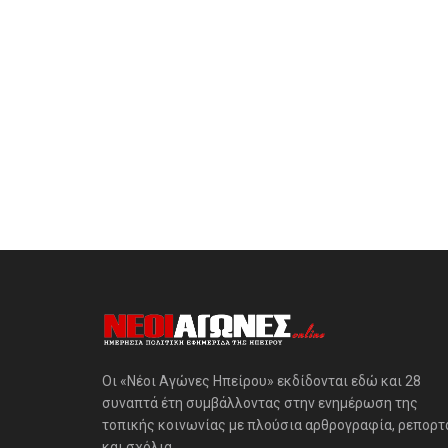
Οι «Νέοι Αγώνες Ηπείρου» εκδίδονται εδώ και 28
συναπτά έτη συμβάλλοντας στην ενημέρωση της
τοπικής κοινωνίας με πλούσια αρθρογραφία, ρεπορτ
και σχόλια.