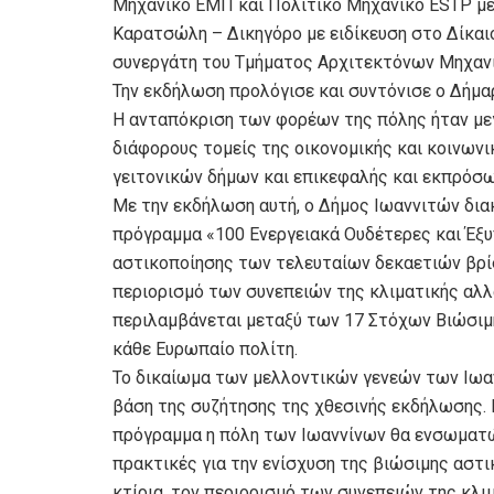
Μηχανικό ΕΜΠ και Πολιτικό Μηχανικό ESTP με
Καρατσώλη – Δικηγόρο με ειδίκευση στο Δίκαι
συνεργάτη του Τμήματος Αρχιτεκτόνων Μηχαν
Την εκδήλωση προλόγισε και συντόνισε ο Δήμ
Η ανταπόκριση των φορέων της πόλης ήταν μεγ
διάφορους τομείς της οικονομικής και κοινωνι
γειτονικών δήμων και επικεφαλής και εκπρόσ
Με την εκδήλωση αυτή, ο Δήμος Ιωαννιτών διακ
πρόγραμμα «100 Ενεργειακά Ουδέτερες και Έξυπ
αστικοποίησης των τελευταίων δεκαετιών βρί
περιορισμό των συνεπειών της κλιματικής αλλα
περιλαμβάνεται μεταξύ των 17 Στόχων Βιώσιμ
κάθε Ευρωπαίο πολίτη.
Το δικαίωμα των μελλοντικών γενεών των Ιωα
βάση της συζήτησης της χθεσινής εκδήλωσης.
πρόγραμμα η πόλη των Ιωαννίνων θα ενσωματώσ
πρακτικές για την ενίσχυση της βιώσιμης αστι
κτίρια, τον περιορισμό των συνεπειών της κλιμ