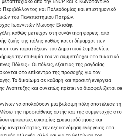
 μεταπτυχιακό από την ENCP και κ. Κωνσταντίνο
ο Περιβάλλοντος και Πολεοδομίας και επιστημονικό
ικών του Πανεπιστημίου Πατρών.
αρχος Ιωαννιτών Μωυσής Ελισάφ.
άλη, καθώς μετείχαν στη συνάντηση φορείς, από
κής ζωής της πόλης καθώς και οι δήμαρχοι των
ωποι των παρατάξεων του Δημοτικού Συμβουλίου.
ήρυξε την επιθυμία του να συμμετάσχει στο πιλοτικό
νες Πόλεις». Οι πόλεις, εξαιτίας της ραγδαίας
σκονται στο επίκεντρο της προσοχής για τον
γής. Το δικαίωμα σε καθαρή και προσιτή ενέργεια
ης Ανάπτυξης και συνεπώς πρέπει να διασφαλίζεται σε
ννίνων να απολαύσουν μια βιώσιμη πόλη αποτέλεσε τη
 Μέσω της προσπάθειας αυτής και της συμμετοχής στο
ει εμπειρίες, ευκαιρίες χρηματοδότησης και
κής κινητικότητας, την εξοικονόμηση ενέργειας στα
ατικής αλλαγής, αλλά και για τη βελτίωση του