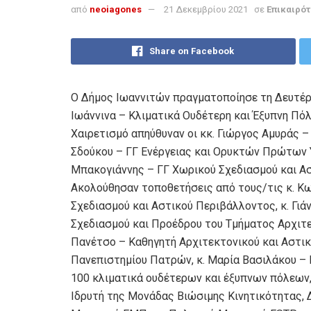
από
neoiagones
21 Δεκεμβρίου 2021
σε
Επικαιρότ
Share on Facebook
Ο Δήμος Ιωαννιτών πραγματοποίησε τη Δευτέρ
Ιωάννινα – Κλιματικά Ουδέτερη και Έξυπνη Πόλ
Χαιρετισμό απηύθυναν οι κκ. Γιώργος Αμυράς 
Σδούκου – ΓΓ Ενέργειας και Ορυκτών Πρώτων 
Μπακογιάννης – ΓΓ Χωρικού Σχεδιασμού και Α
Ακολούθησαν τοποθετήσεις από τους/τις κ. Κω
Σχεδιασμού και Αστικού Περιβάλλοντος, κ. Γιά
Σχεδιασμού και Προέδρου του Τμήματος Αρχιτ
Πανέτσο – Καθηγητή Αρχιτεκτονικού και Αστι
Πανεπιστημίου Πατρών, κ. Μαρία Βασιλάκου – 
100 κλιματικά ουδέτερων και έξυπνων πόλεων,
Ιδρυτή της Μονάδας Βιώσιμης Κινητικότητας, 