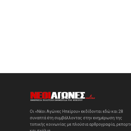
Οι «Νέοι Αγώνες Ηπείρου» εκδίδονται εδώ και 28
συναπτά έτη συμβάλλοντας στην ενημέρωση της
τοπικής κοινωνίας με πλούσια αρθρογραφία, ρεπορτ
και σχόλια.