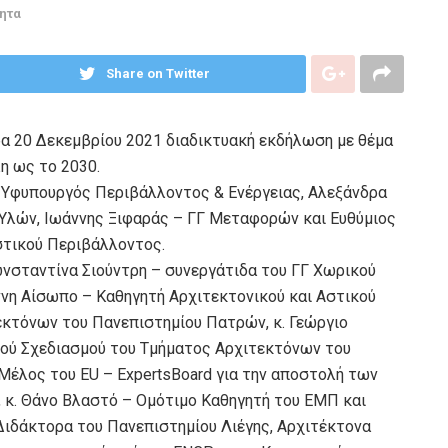
ητα
Share on Twitter
α 20 Δεκεμβρίου 2021 διαδικτυακή εκδήλωση με θέμα
η ως το 2030.
– Υφυπουργός Περιβάλλοντος & Ενέργειας, Αλεξάνδρα
Υλών, Ιωάννης Ξιφαράς – ΓΓ Μεταφορών και Ευθύμιος
στικού Περιβάλλοντος.
νσταντίνα Σιούντρη – συνεργάτιδα του ΓΓ Χωρικού
ννη Αίσωπο – Καθηγητή Αρχιτεκτονικού και Αστικού
εκτόνων του Πανεπιστημίου Πατρών, κ. Γεώργιο
κού Σχεδιασμού του Τμήματος Αρχιτεκτόνων του
Μέλος του EU – ExpertsBoard για την αποστολή των
 κ. Θάνο Βλαστό – Ομότιμο Καθηγητή του ΕΜΠ και
Διδάκτορα του Πανεπιστημίου Λιέγης, Αρχιτέκτονα