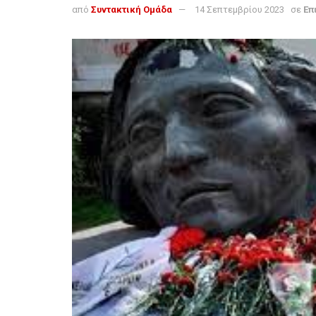
από
Συντακτική Ομάδα
14 Σεπτεμβρίου 2023
σε
Επ