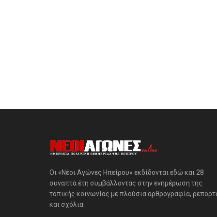
Οι «Νέοι Αγώνες Ηπείρου» εκδίδονται εδώ και 28
συναπτά έτη συμβάλλοντας στην ενημέρωση της
τοπικής κοινωνίας με πλούσια αρθρογραφία, ρεπορτ
και σχόλια.