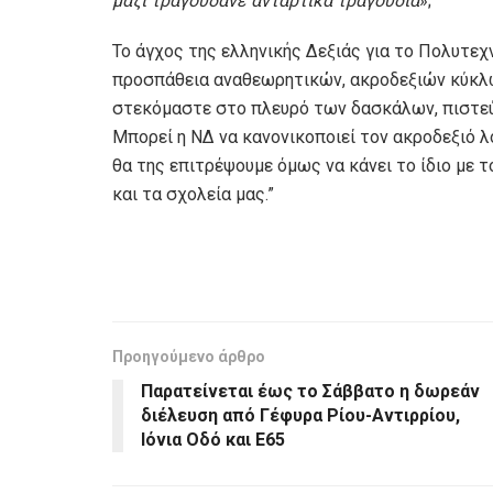
μαζί τραγουδάνε αντάρτικα τραγούδια
»;
Το άγχος της ελληνικής Δεξιάς για το Πολυτεχ
προσπάθεια αναθεωρητικών, ακροδεξιών κύκλω
στεκόμαστε στο πλευρό των δασκάλων, πιστεύο
Μπορεί η ΝΔ να κανονικοποιεί τον ακροδεξιό λό
θα της επιτρέψουμε όμως να κάνει το ίδιο με τ
και τα σχολεία μας.”
Προηγούμενο άρθρο
Παρατείνεται έως το Σάββατο η δωρεάν
διέλευση από Γέφυρα Ρίου-Αντιρρίου,
Ιόνια Οδό και Ε65