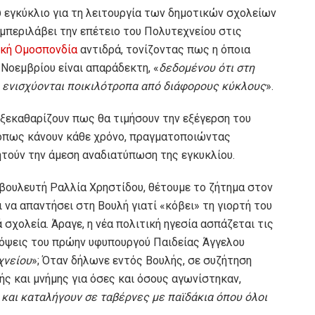
υ εγκύκλιο για τη λειτουργία των δημοτικών σχολείων
υμπεριλάβει την επέτειο του Πολυτεχνείου στις
ική Ομοσπονδία
αντιδρά, τονίζοντας πως η όποια
Νοεμβρίου είναι απαράδεκτη, «
δεδομένου ότι στη
ς ενισχύονται ποικιλότροπα από διάφορους κύκλους
».
ς ξεκαθαρίζουν πως θα τιμήσουν την εξέγερση του
 όπως κάνουν κάθε χρόνο, πραγματοποιώντας
τούν την άμεση αναδιατύπωση της εγκυκλίου.
βουλευτή Ραλλία Χρηστίδου, θέτουμε το ζήτημα στον
 να απαντήσει στη Βουλή γιατί «κόβει» τη γιορτή του
σχολεία. Άραγε, η νέα πολιτική ηγεσία ασπάζεται τις
απόψεις του πρώην υφυπουργού Παιδείας Άγγελου
χνείου
»; Όταν δήλωνε εντός Βουλής, σε συζήτηση
ής και μνήμης για όσες και όσους αγωνίστηκαν,
 και καταλήγουν σε ταβέρνες με παϊδάκια όπου όλοι