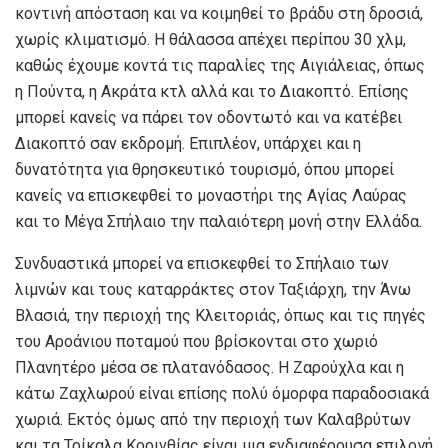
κοντινή απόσταση και να κοιμηθεί το βράδυ στη δροσιά,
χωρίς κλιματισμό. Η θάλασσα απέχει περίπου 30 χλμ,
καθώς έχουμε κοντά τις παραλίες της Αιγιάλειας, όπως
η Πούντα, η Ακράτα κτλ αλλά και το Διακοπτό. Επίσης
μπορεί κανείς να πάρει τον οδοντωτό και να κατέβει
Διακοπτό σαν εκδρομή. Επιπλέον, υπάρχει και η
δυνατότητα για θρησκευτικό τουρισμό, όπου μπορεί
κανείς να επισκεφθεί το μοναστήρι της Αγίας Λαύρας
και το Μέγα Σπήλαιο την παλαιότερη μονή στην Ελλάδα.
Συνδυαστικά μπορεί να επισκεφθεί το Σπήλαιο των
λιμνών και τους καταρράκτες στον Ταξιάρχη, την Άνω
Βλασιά, την περιοχή της Κλειτοριάς, όπως και τις πηγές
του Αροάνιου ποταμού που βρίσκονται στο χωριό
Πλανητέρο μέσα σε πλατανόδασος. Η Ζαρούχλα και η
κάτω Ζαχλωρού είναι επίσης πολύ όμορφα παραδοσιακά
χωριά. Εκτός όμως από την περιοχή των Καλαβρύτων
και τα Τρίκαλα Κορινθίας είναι μια ενδιαφέρουσα επιλογή