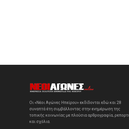
Οι «Νέοι Αγώνες Ηπείρου» εκδίδονται εδώ και 28
συναπτά έτη συμβάλλοντας στην ενημέρωση της
τοπικής κοινωνίας με πλούσια αρθρογραφία, ρεπορτ
και σχόλια.