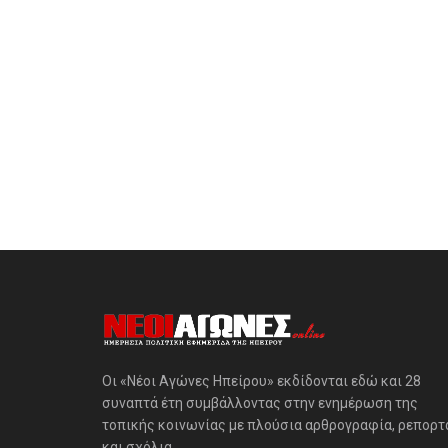
Οι «Νέοι Αγώνες Ηπείρου» εκδίδονται εδώ και 28
συναπτά έτη συμβάλλοντας στην ενημέρωση της
τοπικής κοινωνίας με πλούσια αρθρογραφία, ρεπορτ
και σχόλια.