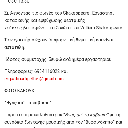
10.30-13.30
Σμιλεύοντας τις φωνές του Shakespeare_Εργαστήρι
κατασκευής και εμψύχωσης θεατρικής
κούκλας βασισμένο στα Σονέτα του William Shakespeare.
Τα εργαστήρια έχουν διαφορετική θεματική και είναι
αυτοτελή.
Κόστος συμμετοχής: 5ευρώ ανά ημέρα εργαστηρίου
Πληροφορίες: 6934116822 και
ergastiriadipethei
@
gmail
.
com
ΦΩΤΟ ΚΑΒΟΥΚΙ
“
Βγες απ’ το καβούκι
”
Παράσταση κουκλοθεάτρου “
Βγες απ’ το καβούκι
”
με τη
συνοδεία ζωντανής μουσικής από τον “Βυσσινόκηπο” και