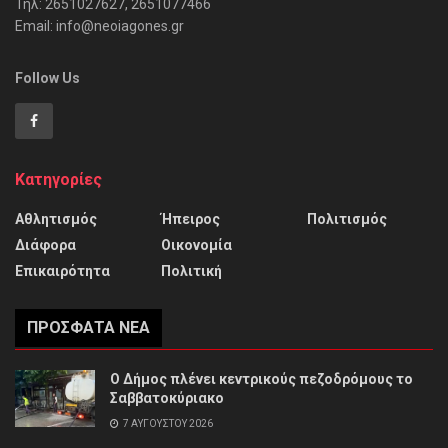
Τηλ: 2651027627, 2651077466
Email: info@neoiagones.gr
Follow Us
Κατηγορίες
Αθλητισμός
Ήπειρος
Πολιτισμός
Διάφορα
Οικονομία
Επικαιρότητα
Πολιτική
ΠΡΌΣΦΑΤΑ ΝΈΑ
Ο Δήμος πλένει κεντρικούς πεζοδρόμους το
Σαββατοκύριακο
7 ΑΥΓΟΎΣΤΟΥ 2026