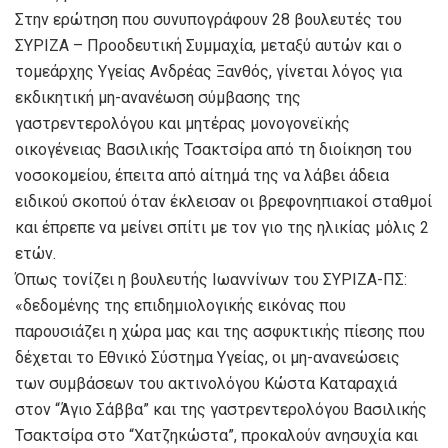
Στην ερώτηση που συνυπογράφουν 28 βουλευτές του
ΣΥΡΙΖΑ – Προοδευτική Συμμαχία, μεταξύ αυτών και ο
τομεάρχης Υγείας Ανδρέας Ξανθός, γίνεται λόγος για
εκδικητική μη-ανανέωση σύμβασης της
γαστρεντερολόγου και μητέρας μονογονεϊκής
οικογένειας Βασιλικής Τσακτσίρα από τη διοίκηση του
νοσοκομείου, έπειτα από αίτημά της να λάβει άδεια
ειδικού σκοπού όταν έκλεισαν οι βρεφονηπιακοί σταθμοί
και έπρεπε να μείνει σπίτι με τον γιο της ηλικίας μόλις 2
ετών.
Όπως τονίζει η βουλευτής Ιωαννίνων του ΣΥΡΙΖΑ-ΠΣ:
«δεδομένης της επιδημιολογικής εικόνας που
παρουσιάζει η χώρα μας και της ασφυκτικής πίεσης που
δέχεται το Εθνικό Σύστημα Υγείας, οι μη-ανανεώσεις
των συμβάσεων του ακτινολόγου Κώστα Καταραχιά
στον “Άγιο Σάββα” και της γαστρεντερολόγου Βασιλικής
Τσακτσίρα στο “Χατζηκώστα”, προκαλούν ανησυχία και