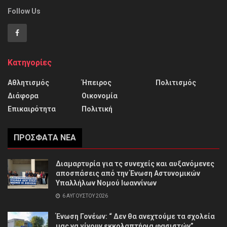
Follow Us
Κατηγορίες
Αθλητισμός
Ήπειρος
Πολιτισμός
Διάφορα
Οικονομία
Επικαιρότητα
Πολιτική
ΠΡΌΣΦΑΤΑ ΝΈΑ
Διαμαρτυρία για τς συνεχείς και αυξανόμενες
αποσπάσεις από την Ένωση Αστυνομικών
Υπαλλήλων Νομού Ιωαννίνων
6 ΑΥΓΟΎΣΤΟΥ 2026
Ένωση Γονέων: “ Δεν θα ανεχτούμε τα σχολεία
μας να γίνουν εκκολαπτήρια φασιστών”