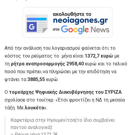
Από την ανάλυση του λογαριασμού φαίνεται ότι το
κόστος του ρεύματος το μήνα είναι
1372,7 ευρώ
με
τη
ρήτρα αναπροσαρμογής 2958,40
ευρώ και το τελικό
ποσό που πρέπει να πληρώσει με την επιδότηση να
φτάνει τα
3885,55
ευρώ.
Ο
τομεάρχης Ψηφιακής Διακυβέρνησης του ΣΥΡΙΖΑ
σχολίασε στο τουίτερ: «Έτσι φροντίζει η ΝΔ τη μεσαία
τάξη. Με
λουκέτα
».
Καφετέρια στην Ηγουμενίτσα(το ίδιο συμβαίνει
παντού αναλογικά):
– Ρεύμα μήνα:1372,7€