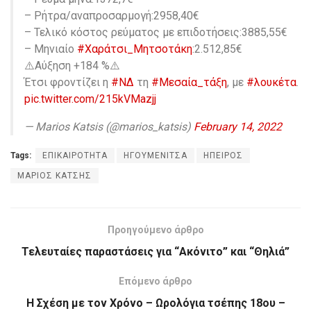
– Ρήτρα/αναπροσαρμογή:2958,40€
– Τελικό κόστος ρεύματος με επιδοτήσεις:3885,55€
– Μηνιαίο
#Χαράτσι_Μητσοτάκη
:2.512,85€
⚠️Αύξηση +184 %⚠️
Έτσι φροντίζει η
#ΝΔ
τη
#Μεσαία_τάξη
, με
#λουκέτα
.
pic.twitter.com/215kVMazjj
— Marios Katsis (@marios_katsis)
February 14, 2022
Tags:
ΕΠΙΚΑΙΡΟΤΗΤΑ
ΗΓΟΥΜΕΝΙΤΣΑ
ΗΠΕΙΡΟΣ
ΜΑΡΙΟΣ ΚΑΤΣΗΣ
Προηγούμενο άρθρο
Τελευταίες παραστάσεις για “Ακόνιτο” και “Θηλιά”
Επόμενο άρθρο
Η Σχέση με τον Χρόνο – Ωρολόγια τσέπης 18ου –