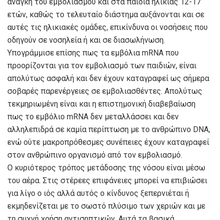
ανάγκη του εμβολιασμού και στα παιδιά ηλικίας 12-17
ετών, καθώς το τελευταίο διάστημα αυξάνονται και σε
αυτές τις ηλικιακές ομάδες, επικίνδυνα οι νοσήσεις που
οδηγούν σε νοσηλεία ή και σε διασωλήνωση.
Υπογράμμισε επίσης πως τα εμβόλια mRNA που
προορίζονται για τον εμβολιασμό των παιδιών, είναι
απολύτως ασφαλή και δεν έχουν καταγραφεί ως σήμερα
σοβαρές παρενέργειες σε εμβολιασθέντες. Απολύτως
τεκμηριωμένη είναι και η επιστημονική διαβεβαίωση
πως το εμβόλιο mRNA δεν μεταλλάσσει και δεν
αλληλεπιδρά σε καμία περίπτωση με το ανθρώπινο DNA,
ενώ ούτε μακροπρόθεσμες συνέπειες έχουν καταγραφεί
στον ανθρώπινο οργανισμό από τον εμβολιασμό.
Ο κυριότερος τρόπος μετάδοσης της νόσου είναι μέσω
του αέρα. Στις στέρεες επιφάνειες μπορεί να επιβιώσει
για λίγο ο ιός αλλά αυτός ο κίνδυνος ξεπερνιέται ή
εκμηδενίζεται με το σωστό πλύσιμο των χεριών και με
τη συχνή χρήση αντισηπτικών. Αυτά τα βασικά