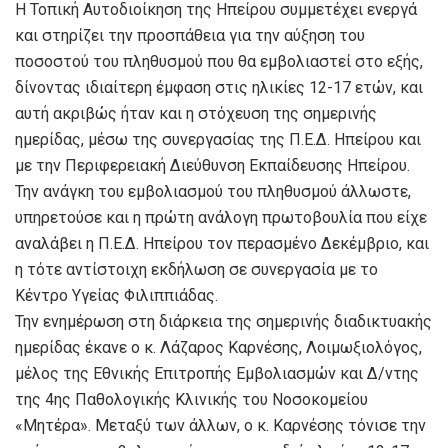
Η Τοπική Αυτοδιοίκηση της Ηπείρου συμμετέχει ενεργά
και στηρίζει την προσπάθεια για την αύξηση του
ποσοστού του πληθυσμού που θα εμβολιαστεί στο εξής,
δίνοντας ιδιαίτερη έμφαση στις ηλικίες 12-17 ετών, και
αυτή ακριβώς ήταν και η στόχευση της σημερινής
ημερίδας, μέσω της συνεργασίας της Π.Ε.Δ. Ηπείρου και
με την Περιφερειακή Διεύθυνση Εκπαίδευσης Ηπείρου.
Την ανάγκη του εμβολιασμού του πληθυσμού άλλωστε,
υπηρετούσε και η πρώτη ανάλογη πρωτοβουλία που είχε
αναλάβει η Π.Ε.Δ. Ηπείρου τον περασμένο Δεκέμβριο, και
η τότε αντίστοιχη εκδήλωση σε συνεργασία με το
Κέντρο Υγείας Φιλιππιάδας.
Την ενημέρωση στη διάρκεια της σημερινής διαδικτυακής
ημερίδας έκανε ο κ. Λάζαρος Καρνέσης, Λοιμωξιολόγος,
μέλος της Εθνικής Επιτροπής Εμβολιασμών και Δ/ντης
της 4ης Παθολογικής Κλινικής του Νοσοκομείου
«Μητέρα». Μεταξύ των άλλων, ο κ. Καρνέσης τόνισε την