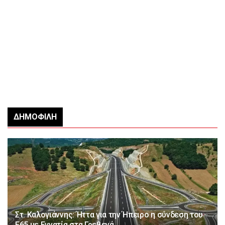
ΔΗΜΟΦΙΛΉ
Στ. Καλογιάννης: Ήττα για την Ήπειρο η σύνδεση του
Ε65 με Εγνατία στα Γρεβενά