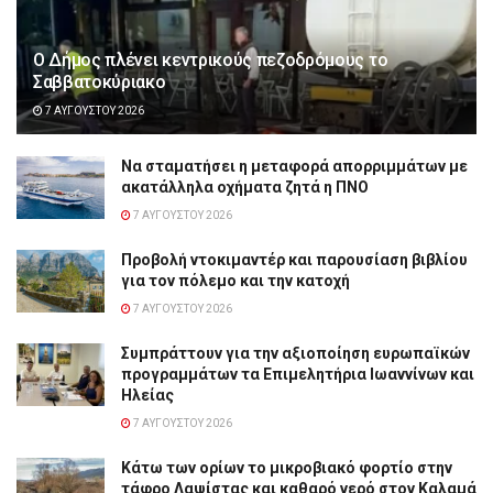
Ο Δήμος πλένει κεντρικούς πεζοδρόμους το
Σαββατοκύριακο
7 ΑΥΓΟΎΣΤΟΥ 2026
Να σταματήσει η μεταφορά απορριμμάτων με
ακατάλληλα οχήματα ζητά η ΠΝΟ
7 ΑΥΓΟΎΣΤΟΥ 2026
Προβολή ντοκιμαντέρ και παρουσίαση βιβλίου
για τον πόλεμο και την κατοχή
7 ΑΥΓΟΎΣΤΟΥ 2026
Συμπράττουν για την αξιοποίηση ευρωπαϊκών
προγραμμάτων τα Επιμελητήρια Ιωαννίνων και
Ηλείας
7 ΑΥΓΟΎΣΤΟΥ 2026
Κάτω των ορίων το μικροβιακό φορτίο στην
τάφρο Λαψίστας και καθαρό νερό στον Καλαμά