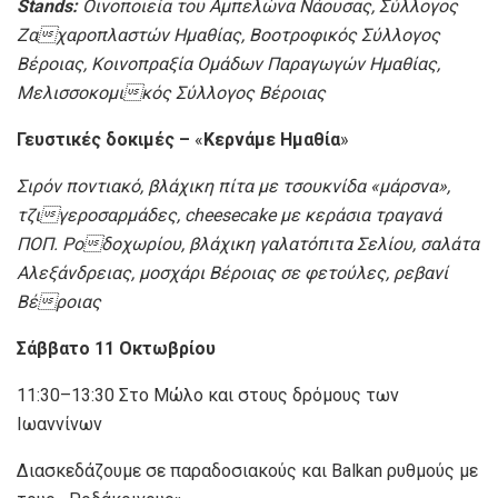
Stands:
Οινοποιεία του Αμπελώνα Νάουσας, Σύλλογος
Ζαχαροπλαστών Ημαθίας, Βοοτροφικός Σύλλογος
Βέροιας, Κοινοπραξία Ομάδων Παραγωγών Ημαθίας,
Μελισσοκομικός Σύλλογος Βέροιας
Γευστικές δοκιμές –
«
Κερνάμε Ημαθία
»
Σιρόν ποντιακό, βλάχικη πίτα με τσουκνίδα «μάρσνα»,
τζιγεροσαρμάδες, cheesecake με κεράσια τραγανά
ΠΟΠ. Ροδοχωρίου, βλάχικη γαλατόπιτα Σελίου, σαλάτα
Αλεξάνδρειας, μοσχάρι Βέροιας σε φετούλες, ρεβανί
Βέροιας
Σάββατο 11 Οκτωβρίου
11:30–13:30 Στο Μώλο και στους δρόμους των
Ιωαννίνων
Διασκεδάζουμε σε παραδοσιακούς και Balkan ρυθμούς με