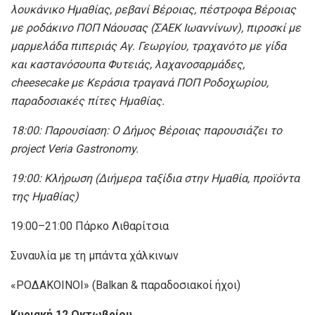
λουκάνικο Ημαθίας, ρεβανί Βέροιας, πέστροφα Βέροιας
με ροδάκινο ΠΟΠ Νάουσας (ΣΑΕΚ Ιωαννίνων), πιροσκί με
μαρμελάδα πιπεριάς Αγ. Γεωργίου, τραχανότο με γίδα
και καστανόσουπα Φυτειάς, λαχανοσαρμάδες,
cheesecake με Κεράσια τραγανά ΠΟΠ Ροδοχωρίου,
παραδοσιακές πίτες Ημαθίας.
18:00: Παρουσίαση: Ο Δήμος Βέροιας παρουσιάζει το
project Veria Gastronomy.
19:00: Κλήρωση (Διήμερα ταξίδια στην Ημαθία, προϊόντα
της Ημαθίας)
19:00–21:00 Πάρκο Λιθαρίτσια
Συναυλία με τη μπάντα χάλκινων
«ΡΟΔΑΚΟΙΝΟΙ» (Balkan & παραδοσιακοί ήχοι)
Κυριακή 12 Οκτωβρίου