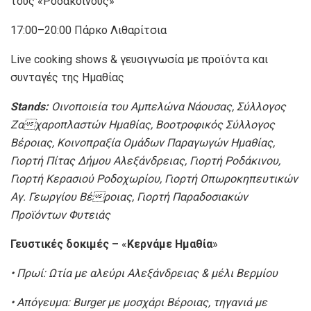
τους «Ροδάκοινους»
17:00–20:00 Πάρκο Λιθαρίτσια
Live cooking shows & γευσιγνωσία με προϊόντα και
συνταγές της Ημαθίας
Stands:
Οινοποιεία του Αμπελώνα Νάουσας, Σύλλογος
Ζαχαροπλαστών Ημαθίας, Βοοτροφικός Σύλλογος
Βέροιας, Κοινοπραξία Ομάδων Παραγωγών Ημαθίας,
Γιορτή Πίτας Δήμου Αλεξάνδρειας, Γιορτή Ροδάκινου,
Γιορτή Κερασιού Ροδοχωρίου, Γιορτή Οπωροκηπευτικών
Αγ. Γεωργίου Βέροιας, Γιορτή Παραδοσιακών
Προϊόντων Φυτειάς
Γευστικές δοκιμές –
«
Κερνάμε Ημαθία
»
• Πρωί: Ωτία με αλεύρι Αλεξάνδρειας & μέλι Βερμίου
• Απόγευμα: Burger με μοσχάρι Βέροιας, τηγανιά με